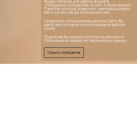
Яндекс.Метрика
, для работы виджета
«Сообщения сообщества»
vk.com, а также сервиса
Travelline
, которые позволяют идентифицировать
Вас и изучать как Вы используете сайт
Продолжая использование данного Сайта, Вы
даете свое согласие на использование файлов
cookie
Подробнее Вы можете прочитать в документе:
Положение об обработке персональных данных
Скрыть сообщение
Модуль онлайн-бронирования
ДОБРО ПОЖАЛОВАТЬ!
CВЯТОГОР– максимум